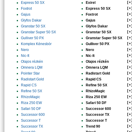
Express 50 SX
Exirel
[+
Foxtrot
Express 50 SX
[+
Gajus
Foxtrot
[+
Glyfos Dakar
Gajus
[+
Granstar 50 SX
Glyfos Dakar
[+
Granstar Super 50 SX
Granstar 50 SX
[+
Gulliver 50 PX
Granstar Super 50 SX
[+
Komplex Kénesbór
Gulliver 50 PX
[+
Nero
Nero
[+
Nic-It
Nic-It
[+
Olajos rézkén
Olajos rézkén
[+
Omnera LQM
Omnera LQM
[+
Pointer Star
Radistart Gold
[+
Radistart Gold
Rapid CS
[+
Rapid CS
Refine 50 SX
[+
Refine 50 SX
RhizoMagic
[+
RhizoMagic
Riza 250 EW
[+
Riza 250 EW
Safari 50 DF
[+
Safari 50 DF
Successor 600
[+
Successor 600
Successor TX
[+
Successor T
Successor T
[+
Successor TX
Trend 90
[+