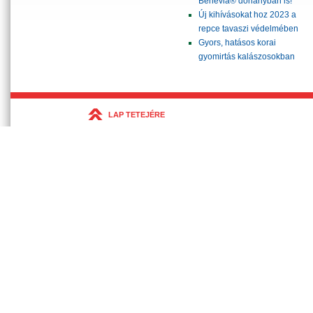
Benevia® dohányban is!
Új kihívásokat hoz 2023 a
repce tavaszi védelmében
Gyors, hatásos korai
gyomirtás kalászosokban
LAP TETEJÉRE