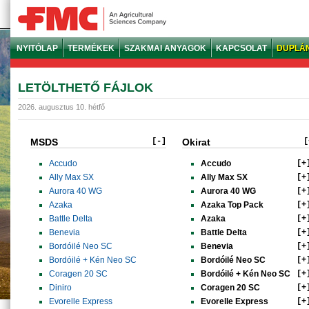
NYITÓLAP
TERMÉKEK
SZAKMAI ANYAGOK
KAPCSOLAT
DUPLÁ
LETÖLTHETŐ FÁJLOK
2026. augusztus 10. hétfő
MSDS
[-]
Okirat
[
Accudo
Accudo
[+
Ally Max SX
Ally Max SX
[+
Aurora 40 WG
Aurora 40 WG
[+
Azaka
Azaka Top Pack
[+
Battle Delta
Azaka
[+
Benevia
Battle Delta
[+
Bordóilé Neo SC
Benevia
[+
Bordóilé + Kén Neo SC
Bordóilé Neo SC
[+
Coragen 20 SC
Bordóilé + Kén Neo SC
[+
Diniro
Coragen 20 SC
[+
Evorelle Express
Evorelle Express
[+