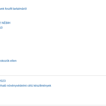
2
vek foszfit tartalmáról
12 NÉBIH
10
okozók ellen
2023
zható növényvédelmi célú készítmények