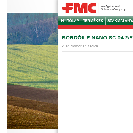
NYITÓLAP
TERMÉKEK
SZAKMAI AN
BORDÓILÉ NANO SC 04.2/57
2012. október 17. szerda