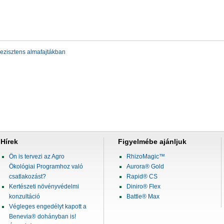
ezisztens almafajtákban
Hírek
Figyelmébe ajánljuk
Ön is tervezi az Agro
RhizoMagic™
Ökológiai Programhoz való
Aurora® Gold
csatlakozást?
Rapid® CS
Kertészeti növényvédelmi
Diniro® Flex
konzultáció
Battle® Max
Végleges engedélyt kapott a
Benevia® dohányban is!