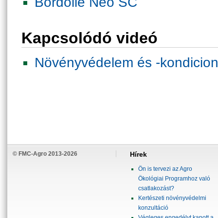
Bordóilé Neo SC
Kapcsolódó videó
Növényvédelem és -kondicioná
© FMC-Agro 2013-2026
Hírek
Ön is tervezi az Agro
Ökológiai Programhoz való
csatlakozást?
Kertészeti növényvédelmi
konzultáció
Végleges engedélyt kapott a