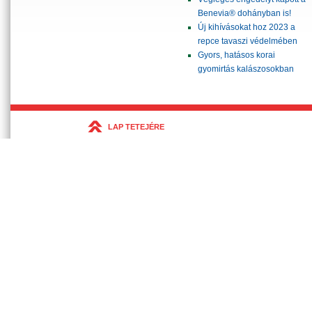
Benevia® dohányban is!
Új kihívásokat hoz 2023 a
repce tavaszi védelmében
Gyors, hatásos korai
gyomirtás kalászosokban
LAP TETEJÉRE