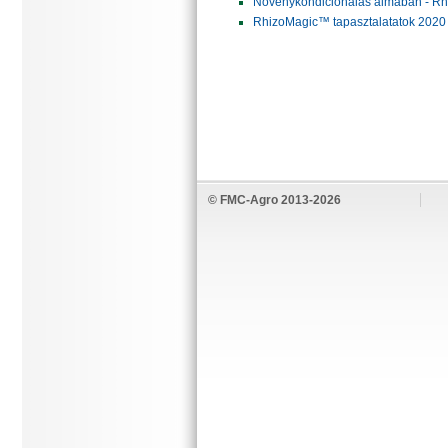
Növénykondicionálás almában - R
RhizoMagic™ tapasztalatatok 2020 
© FMC-Agro 2013-2026