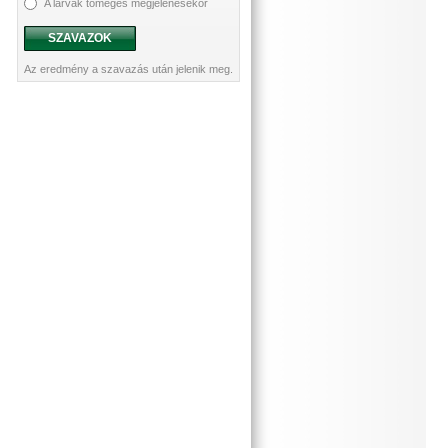
A lárvák tömeges megjelenésekor
SZAVAZOK
Az eredmény a szavazás után jelenik meg.