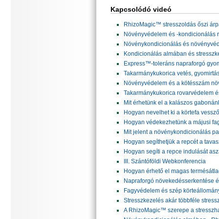
Kapcsolódó videó
RhizoMagic™ stresszoldás őszi ár
Növényvédelem és -kondicionálás r
Növénykondicionálás és növényvé
Kondicionálás almában és stresszk
Express™-toleráns napraforgó gyom
Takarmánykukorica vetés, gyomirtás
Növényvédelem és a kötésszám nö
Takarmánykukorica rovarvédelem é
Mit érhetünk el a kalászos gaboná
Hogyan nevelhet ki a körtefa vessző
Hogyan védekezhetünk a májusi fa
Mit jelent a növénykondicionálás 
Hogyan segíthetjük a repcét a tava
Hogyan segíti a repce indulását as
III. Szántóföldi Webkonferencia
Hogyan érhető el magas termésátl
Napraforgó növekedésserkentése é
Fagyvédelem és szép körteállomán
Stresszkezelés akár többféle stress
A RhizoMagic™ szerepe a stresszha