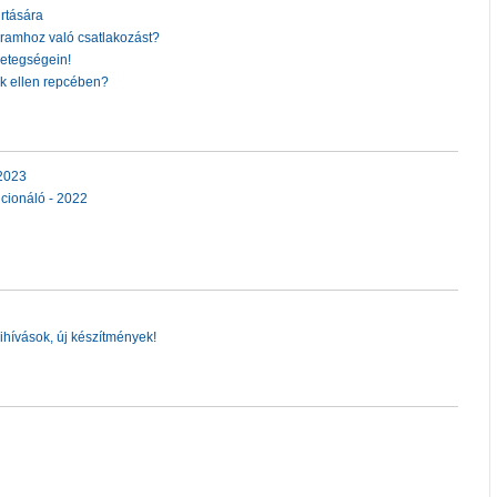
rtására
gramhoz való csatlakozást?
etegségein!
ők ellen repcében?
2023
cionáló - 2022
ihívások, új készítmények!