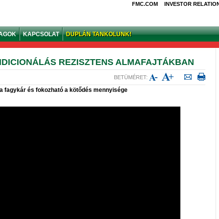
FMC.COM
INVESTOR RELATIO
YAGOK
KAPCSOLAT
DUPLÁN TANKOLUNK!
DICIONÁLÁS REZISZTENS ALMAFAJTÁKBAN
BETÜMÉRET:
a fagykár és fokozható a kötődés mennyisége