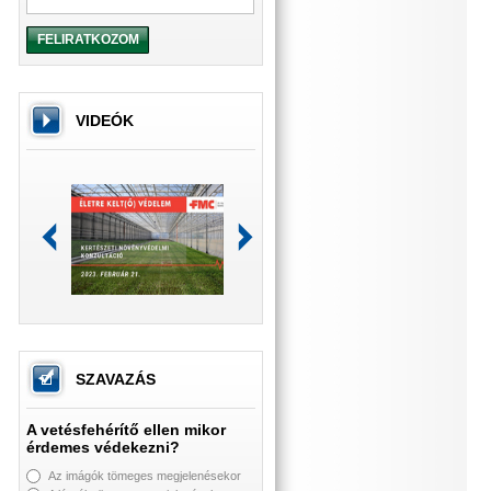
FELIRATKOZOM
VIDEÓK
SZAVAZÁS
A vetésfehérítő ellen mikor
érdemes védekezni?
Az imágók tömeges megjelenésekor