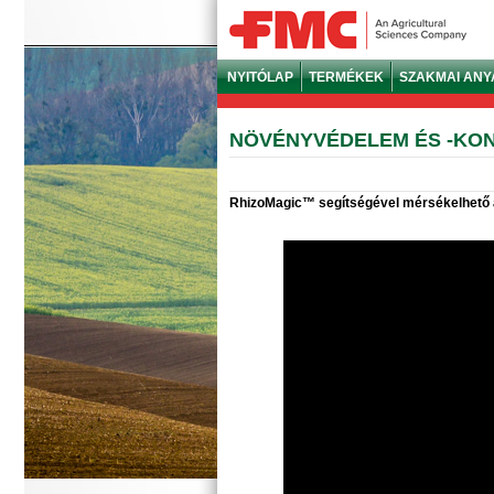
NYITÓLAP
TERMÉKEK
SZAKMAI AN
NÖVÉNYVÉDELEM ÉS -KON
RhizoMagic™ segítségével mérsékelhető 