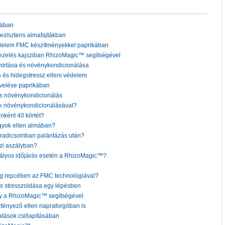
pában
ezisztens almafajtákban
delem FMC készítményekkel paprikában
ezelés kajsziban RhizoMagic™ segítségével
irtása és növénykondicionálása
 és hidegstressz elleni védelem
velése paprikában
s növénykondicionálás
nk növénykondicionálásával?
nként 40 körtét?
gyok ellen almában?
paradicsomban palántázás után?
szi aszályban?
zályos időjárás esetén a RhizoMagic™?
ag repcében az FMC technológiával?
s stresszoldása egy lépésben
y a RhizoMagic™ segítségével
ztényező ellen napraforgóban is
tások csillapításában