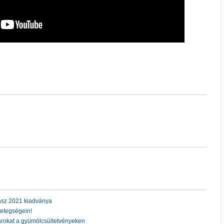
asz 2021 kiadványa
etegségein!
árokat a gyümölcsültetvényeken