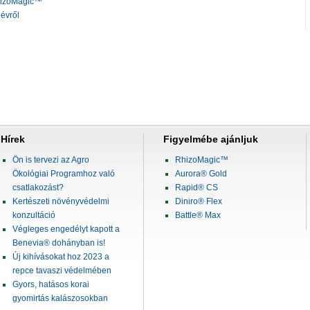
hizoMagic™
évről
Hírek
Figyelmébe ajánljuk
Ön is tervezi az Agro
RhizoMagic™
Ökológiai Programhoz való
Aurora® Gold
csatlakozást?
Rapid® CS
Kertészeti növényvédelmi
Diniro® Flex
konzultáció
Battle® Max
Végleges engedélyt kapott a
Benevia® dohányban is!
Új kihívásokat hoz 2023 a
repce tavaszi védelmében
Gyors, hatásos korai
gyomirtás kalászosokban