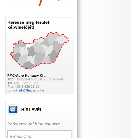
Keresse meg területi
képviselőjét!
FMC-Agro Hungary Kft.
1027 Budapest Ganz u. 16. 2. emelet
Tel: +36 1 336 21 20
Fax: +36 1 336 21 21
E-mail:
info@fmcagro.hu
HÍRLEVÉL
Iratkozzon fel hírlevelünkre