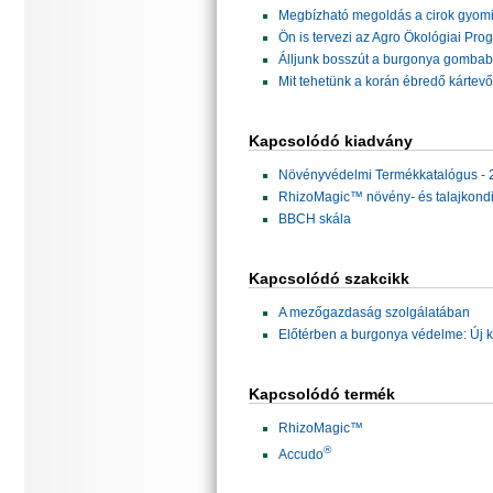
Megbízható megoldás a cirok gyomi
Ön is tervezi az Agro Ökológiai Pro
Álljunk bosszút a burgonya gombab
Mit tehetünk a korán ébredő kártev
Kapcsolódó kiadvány
Növényvédelmi Termékkatalógus - 
RhizoMagic™ növény- és talajkondi
BBCH skála
Kapcsolódó szakcikk
A mezőgazdaság szolgálatában
Előtérben a burgonya védelme: Új k
Kapcsolódó termék
RhizoMagic™
®
Accudo