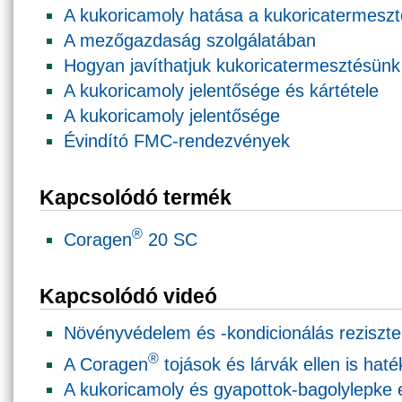
A kukoricamoly hatása a kukoricatermesz
A mezőgazdaság szolgálatában
Hogyan javíthatjuk kukoricatermesztésün
A kukoricamoly jelentősége és kártétele
A kukoricamoly jelentősége
Évindító FMC-rendezvények
Kapcsolódó termék
®
Coragen
20 SC
Kapcsolódó videó
Növényvédelem és -kondicionálás reziszte
®
A Coragen
tojások és lárvák ellen is hat
A kukoricamoly és gyapottok-bagolylepke 