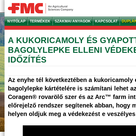
NYITÓLAP
TERMÉKEK
SZAKMAI ANYAGOK
KAPCSOLAT
DUPLÁ
A KUKORICAMOLY ÉS GYAPOT
BAGOLYLEPKE ELLENI VÉDEK
IDŐZÍTÉS
Az enyhe tél következtében a kukoricamoly 
bagolylepke kártételére is számítani lehet az
Coragen® rovarölő szer és az Arc™ farm int
előrejelző rendszer segítenek abban, hogy 
helyen oldjuk meg a védekezést e veszélyes 