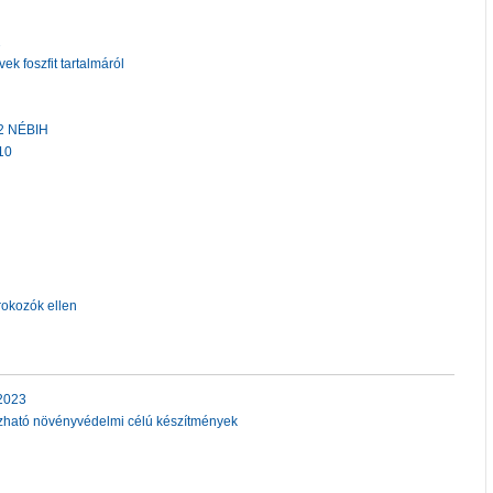
2
vek foszfit tartalmáról
12 NÉBIH
10
okozók ellen
2023
zható növényvédelmi célú készítmények