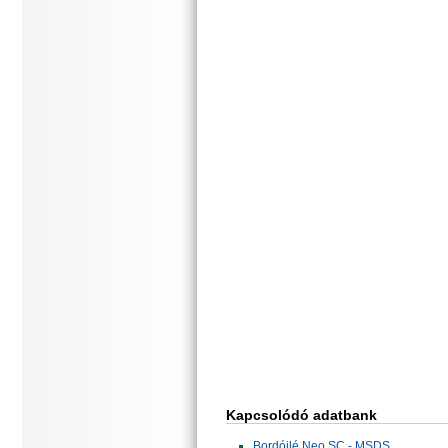
Kapcsolódó adatbank
Bordóilé Neo SC - MSDS