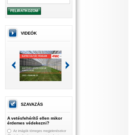
FELIRATKOZOM
VIDEÓK
SZAVAZÁS
A vetésfehérítő ellen mikor
érdemes védekezni?
Az imágók tömeges megjelenésekor