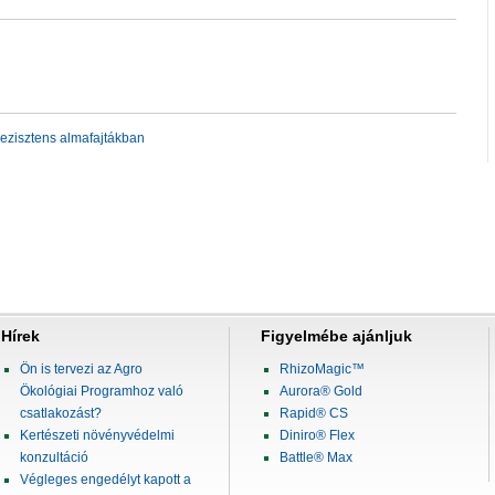
ezisztens almafajtákban
Hírek
Figyelmébe ajánljuk
Ön is tervezi az Agro
RhizoMagic™
Ökológiai Programhoz való
Aurora® Gold
csatlakozást?
Rapid® CS
Kertészeti növényvédelmi
Diniro® Flex
konzultáció
Battle® Max
Végleges engedélyt kapott a