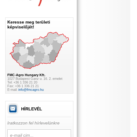
Keresse meg területi
képviselőjét!
FMC-Agro Hungary Kft.
1027 Budapest Ganz u. 16. 2. emelet
Tel: +36 1 336 21 20
Fax: +36 1 336 21 21
E-mail:
info@fmcagro.hu
HÍRLEVÉL
Iratkozzon fel hírlevelünkre