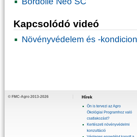
Bordóilé Neo SC
Kapcsolódó videó
Növényvédelem és -kondicioná
© FMC-Agro 2013-2026
Hírek
Ön is tervezi az Agro
Ökológiai Programhoz való
csatlakozást?
Kertészeti növényvédelmi
konzultáció
Végleges engedélyt kapott a