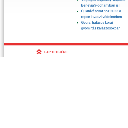
Benevia® dohányban is!
Új kihívásokat hoz 2023 a
repce tavaszi védelmében
Gyors, hatásos korai
gyomirtás kalászosokban
LAP TETEJÉRE