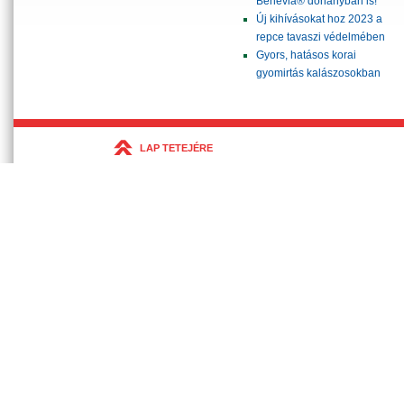
Benevia® dohányban is!
Új kihívásokat hoz 2023 a
repce tavaszi védelmében
Gyors, hatásos korai
gyomirtás kalászosokban
LAP TETEJÉRE