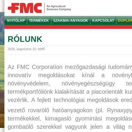
NYITÓLAP
TERMÉKEK
SZAKMAI ANYAGOK
KAPCSOLAT
DUPLÁ
RÓLUNK
2026. augusztus 10. hétfő
Az FMC Corporation mezõgazdasági tudományos
innovatív megoldásokat kínál a növény
növényvédelem, növényegészségügy te
termékportfóliónk kialakítását a piacorientált ku
vezérlik. A fejlett technológiai megoldások er
vezető rovarölő hatóanyagokon (pl. Rynaxypy
termékekkel, kimagasló gyomirtási megoldások
gombaölő szerekkel vagyunk jelen a világ n