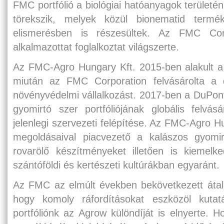
FMC portfólió a biológiai hatóanyagok területé
törekszik, melyek közül bionematid termék
elismerésben is részesültek. Az FMC Corp
alkalmazottat foglalkoztat világszerte.
Az FMC-Agro Hungary Kft. 2015-ben alakult a
miután az FMC Corporation felvásárolta a 
növényvédelmi vállalkozást. 2017-ben a DuPont
gyomirtó szer portfóliójának globális felvás
jelenlegi szervezeti felépítése. Az FMC-Agro Hu
megoldásaival piacvezető a kalászos gyomir
rovarölő készítményeket illetően is kiemel
szántóföldi és kertészeti kultúrákban egyaránt.
Az FMC az elmúlt években bekövetkezett átal
hogy komoly ráfordításokat eszközöl kutatás
portfóliónk az Agrow különdíját is elnyerte. H