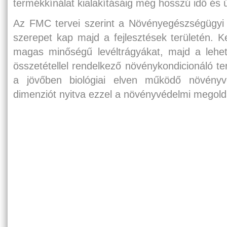
termékkínálat kialakításáig még hosszú idő és ú
Az FMC tervei szerint a Növényegészségügyi 
szerepet kap majd a fejlesztések területén. 
magas minőségű levéltrágyákat, majd a lehet
összetétellel rendelkező növénykondicionáló te
a jövőben biológiai elven működő növényv
dimenziót nyitva ezzel a növényvédelmi megol