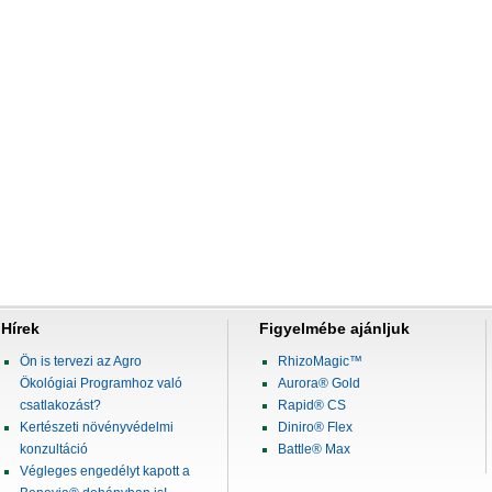
Hírek
Figyelmébe ajánljuk
Ön is tervezi az Agro
RhizoMagic™
Ökológiai Programhoz való
Aurora® Gold
csatlakozást?
Rapid® CS
Kertészeti növényvédelmi
Diniro® Flex
konzultáció
Battle® Max
Végleges engedélyt kapott a