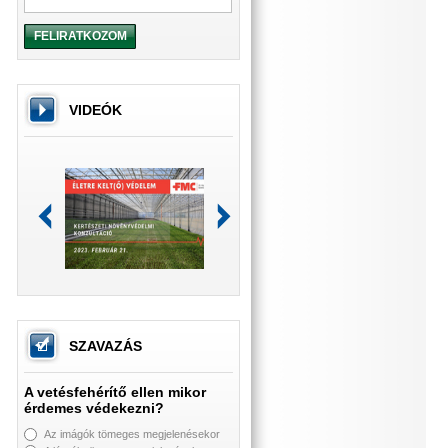
FELIRATKOZOM
VIDEÓK
SZAVAZÁS
A vetésfehérítő ellen mikor
érdemes védekezni?
Az imágók tömeges megjelenésekor