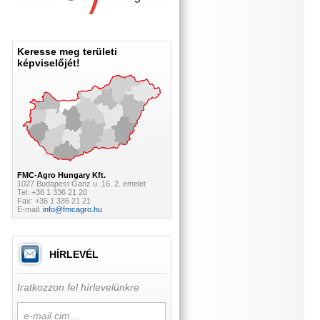
Keresse meg területi
képviselőjét!
FMC-Agro Hungary Kft.
1027 Budapest Ganz u. 16. 2. emelet
Tel: +36 1 336 21 20
Fax: +36 1 336 21 21
E-mail:
info@fmcagro.hu
HÍRLEVÉL
Iratkozzon fel hírlevelünkre