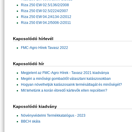
Riza 250 EW 02.5/136/2/2008
Riza 250 EW 02.5/2224/2007
Riza 250 EW 04.2/4134-2/2012
Riza 250 EW 04.2/5006-2/2011
Kapcsolódó hírlevél
FMC-Agro Hírek Tavasz 2022
Kapcsolódó hír
Megjelent az FMC-Agro Hírek - Tavasz 2021 kiadványa
Megéri a minőségi gombaölőt választani kalászosokban
Hogyan növelhetjük kalászosaink termésátlagát és minőségét?
Mit tehetünk a korán ébredő kártevők ellen repcében?
Kapcsolódó kiadvány
Növényvédelmi Termékkatalógus - 2023
BBCH skála