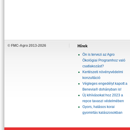
© FMC-Agro 2013-2026
Hírek
Ön is tervezi az Agro
Ökológiai Programhoz való
csatlakozást?
Kertészeti növényvédelmi
konzultáció
Végleges engedélyt kapott a
Benevia® dohányban is!
Új kihívásokat hoz 2023 a
repce tavaszi védelmében
Gyors, hatásos korai
gyomirtás kalászosokban