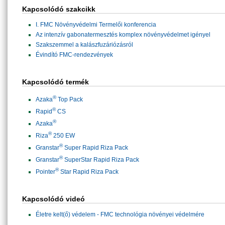
Kapcsolódó szakcikk
I. FMC Növényvédelmi Termelői konferencia
Az intenzív gabonatermesztés komplex növényvédelmet igényel
Szakszemmel a kalászfuzáriózásról
Évindító FMC-rendezvények
Kapcsolódó termék
®
Azaka
Top Pack
®
Rapid
CS
®
Azaka
®
Riza
250 EW
®
Granstar
Super Rapid Riza Pack
®
Granstar
SuperStar Rapid Riza Pack
®
Pointer
Star Rapid Riza Pack
Kapcsolódó videó
Életre kelt(ő) védelem - FMC technológia növényei védelmére