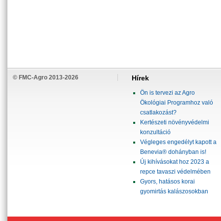
© FMC-Agro 2013-2026
Hírek
Ön is tervezi az Agro
Ökológiai Programhoz való
csatlakozást?
Kertészeti növényvédelmi
konzultáció
Végleges engedélyt kapott a
Benevia® dohányban is!
Új kihívásokat hoz 2023 a
repce tavaszi védelmében
Gyors, hatásos korai
gyomirtás kalászosokban