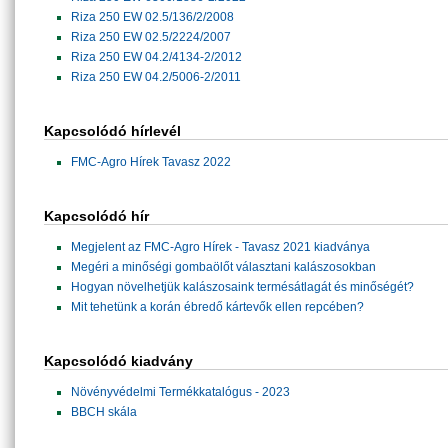
Riza 250 EW 02.5/136/2/2008
Riza 250 EW 02.5/2224/2007
Riza 250 EW 04.2/4134-2/2012
Riza 250 EW 04.2/5006-2/2011
Kapcsolódó hírlevél
FMC-Agro Hírek Tavasz 2022
Kapcsolódó hír
Megjelent az FMC-Agro Hírek - Tavasz 2021 kiadványa
Megéri a minőségi gombaölőt választani kalászosokban
Hogyan növelhetjük kalászosaink termésátlagát és minőségét?
Mit tehetünk a korán ébredő kártevők ellen repcében?
Kapcsolódó kiadvány
Növényvédelmi Termékkatalógus - 2023
BBCH skála