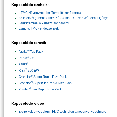
Kapcsolódó szakcikk
I. FMC Növényvédelmi Termelői konferencia
Az intenzív gabonatermesztés komplex növényvédelmet igényel
Szakszemmel a kalászfuzáriózásról
Évindító FMC-rendezvények
Kapcsolódó termék
®
Azaka
Top Pack
®
Rapid
CS
®
Azaka
®
Riza
250 EW
®
Granstar
Super Rapid Riza Pack
®
Granstar
SuperStar Rapid Riza Pack
®
Pointer
Star Rapid Riza Pack
Kapcsolódó videó
Életre kelt(ő) védelem - FMC technológia növényei védelmére