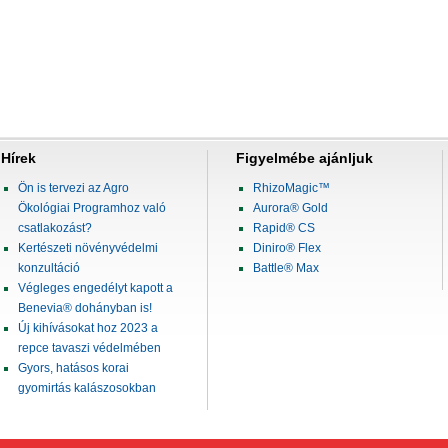
Hírek
Figyelmébe ajánljuk
Ön is tervezi az Agro
RhizoMagic™
Ökológiai Programhoz való
Aurora® Gold
csatlakozást?
Rapid® CS
Kertészeti növényvédelmi
Diniro® Flex
konzultáció
Battle® Max
Végleges engedélyt kapott a
Benevia® dohányban is!
Új kihívásokat hoz 2023 a
repce tavaszi védelmében
Gyors, hatásos korai
gyomirtás kalászosokban