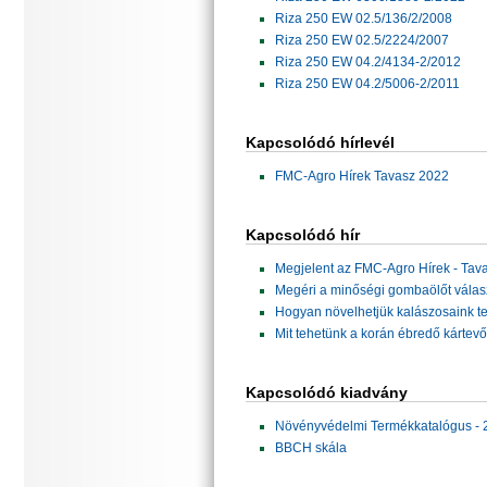
Riza 250 EW 02.5/136/2/2008
Riza 250 EW 02.5/2224/2007
Riza 250 EW 04.2/4134-2/2012
Riza 250 EW 04.2/5006-2/2011
Kapcsolódó hírlevél
FMC-Agro Hírek Tavasz 2022
Kapcsolódó hír
Megjelent az FMC-Agro Hírek - Tav
Megéri a minőségi gombaölőt válas
Hogyan növelhetjük kalászosaink t
Mit tehetünk a korán ébredő kártev
Kapcsolódó kiadvány
Növényvédelmi Termékkatalógus - 
BBCH skála