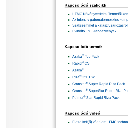
Kapcsolódó szakcikk
I. FMC Növényvédelmi Termelői kon
Az intenzív gabonatermesztés komp
Szakszemmel a kalászfuzáriózásról
Évindító FMC-rendezvények
Kapcsolódó termék
®
Azaka
Top Pack
®
Rapid
CS
®
Azaka
®
Riza
250 EW
®
Granstar
Super Rapid Riza Pack
®
Granstar
SuperStar Rapid Riza Pa
®
Pointer
Star Rapid Riza Pack
Kapcsolódó videó
Életre kelt(ő) védelem - FMC techn