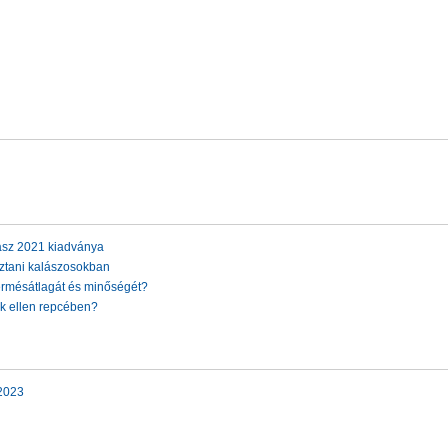
asz 2021 kiadványa
ztani kalászosokban
ermésátlagát és minőségét?
ők ellen repcében?
2023