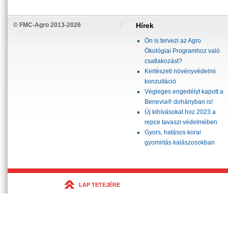
© FMC-Agro 2013-2026
Hírek
Ön is tervezi az Agro
Ökológiai Programhoz való
csatlakozást?
Kertészeti növényvédelmi
konzultáció
Végleges engedélyt kapott a
Benevia® dohányban is!
Új kihívásokat hoz 2023 a
repce tavaszi védelmében
Gyors, hatásos korai
gyomirtás kalászosokban
LAP TETEJÉRE