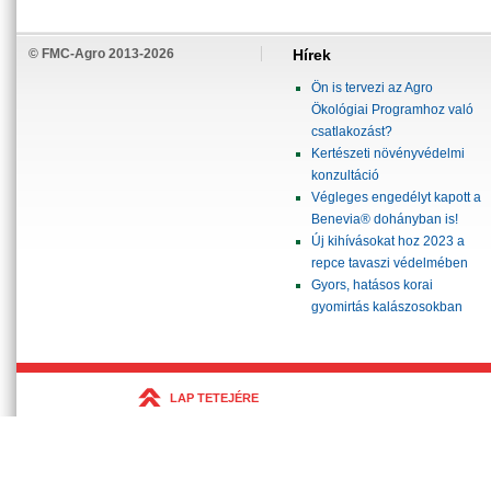
© FMC-Agro 2013-2026
Hírek
Ön is tervezi az Agro
Ökológiai Programhoz való
csatlakozást?
Kertészeti növényvédelmi
konzultáció
Végleges engedélyt kapott a
Benevia® dohányban is!
Új kihívásokat hoz 2023 a
repce tavaszi védelmében
Gyors, hatásos korai
gyomirtás kalászosokban
LAP TETEJÉRE