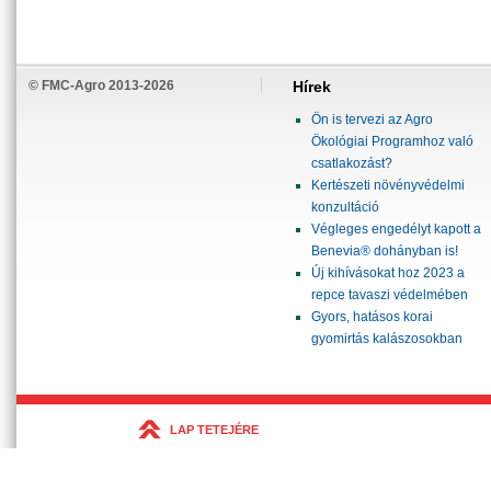
© FMC-Agro 2013-2026
Hírek
Ön is tervezi az Agro
Ökológiai Programhoz való
csatlakozást?
Kertészeti növényvédelmi
konzultáció
Végleges engedélyt kapott a
Benevia® dohányban is!
Új kihívásokat hoz 2023 a
repce tavaszi védelmében
Gyors, hatásos korai
gyomirtás kalászosokban
LAP TETEJÉRE