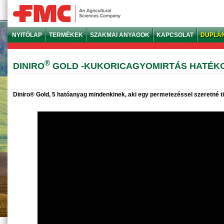
NYITÓLAP
TERMÉKEK
SZAKMAI ANYAGOK
KAPCSOLAT
DUPLÁ
®
DINIRO
GOLD -KUKORICAGYOMIRTÁS HATÉK
Diniro® Gold, 5 hatóanyag mindenkinek, aki egy permetezéssel szeretné tis