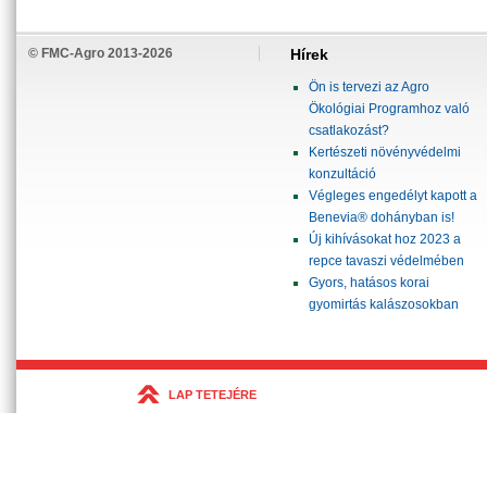
© FMC-Agro 2013-2026
Hírek
Ön is tervezi az Agro
Ökológiai Programhoz való
csatlakozást?
Kertészeti növényvédelmi
konzultáció
Végleges engedélyt kapott a
Benevia® dohányban is!
Új kihívásokat hoz 2023 a
repce tavaszi védelmében
Gyors, hatásos korai
gyomirtás kalászosokban
LAP TETEJÉRE