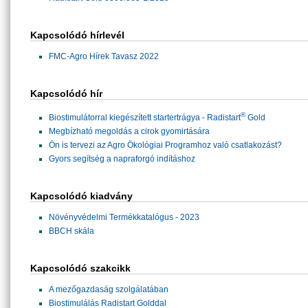
Kapcsolódó hírlevél
FMC-Agro Hírek Tavasz 2022
Kapcsolódó hír
®
Biostimulátorral kiegészített startertrágya - Radistart
Gold
Megbízható megoldás a cirok gyomirtására
Ön is tervezi az Agro Ökológiai Programhoz való csatlakozást?
Gyors segítség a napraforgó indításhoz
Kapcsolódó kiadvány
Növényvédelmi Termékkatalógus - 2023
BBCH skála
Kapcsolódó szakcikk
A mezőgazdaság szolgálatában
Biostimulálás Radistart Golddal