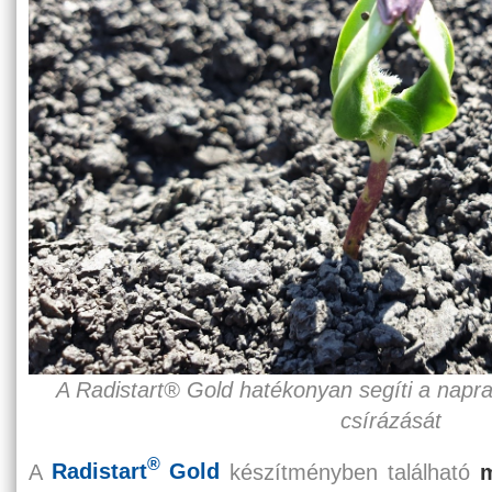
A Radistart® Gold hatékonyan segíti a napra
csírázását
®
A
Radistart
Gold
készítményben található
m