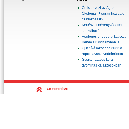
Ön is tervezi az Agro
Ökológiai Programhoz való
csatlakozást?
Kertészeti növényvédelmi
konzultáció
Végleges engedélyt kapott a
Benevia® dohányban is!
Új kihívásokat hoz 2023 a
repce tavaszi védelmében
Gyors, hatásos korai
gyomirtás kalászosokban
LAP TETEJÉRE