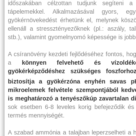
időszakában célzottan tudjunk segíteni a f
tápelemekkel. Alkalmazásával gyors, egyö
gyökérnövekedést érhetünk el, melynek kösz
ellenáll a stressztényezőknek (pl.: aszály, ta
stb.), valamint gyomelnyomó képessége is jobb
A csíranövény kezdeti fejlődéséhez fontos, h
a
könnyen felvehető és vízoldé
gyökérképződéshez szükséges foszforho
biztosítja a gyökérzóna enyhén savas pH
mikroelemek felvétele szempontjából kedv
is meghatározó a tenyészőkúp zavartalan d
sok esetben 6-8 leveles korig befejeződik 
termés mennyiségét.
A szabad ammónia a talajban leperzselheti a 