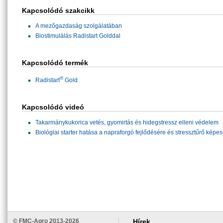
Kapcsolódó szakcikk
A mezőgazdaság szolgálatában
Biostimulálás Radistart Golddal
Kapcsolódó termék
®
Radistart
Gold
Kapcsolódó videó
Takarmánykukorica vetés, gyomirtás és hidegstressz elleni védelem
Biológiai starter hatása a napraforgó fejlődésére és stressztűrő képe
© FMC-Agro 2013-2026
Hírek