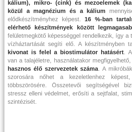
kálium), mikro- (cink) és mezoelemek (k
közül a magnézium és a kálium
mennyis
elődkészítményhez képest.
16 %-ban tartal
elérhető készítmények között legmagasa
felületmegkötő képességgel rendelkezik, így a t
vízháztartását segíti elő. A készítményben t
kivonat is felel a biostimulátor hatásért
. 
van a talajéletre, használatakor megfigyelhető
hasznos élő szervezetek száma
. A mikróbá
szorosára nőhet a kezeletlenhez képest
többszörösére. Összetevői segítségével bi
stressz elleni védelmet, erősíti a sejtfalat, s
szintézisét.