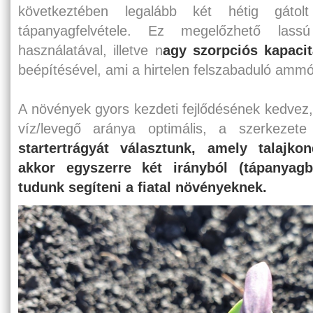
következtében legalább két hétig gáto
tápanyagfelvétele. Ez megelőzhető lassú
használatával, illetve n
agy szorpciós kapacit
beépítésével, ami a hirtelen felszabaduló ammón
A növények gyors kezdeti fejlődésének kedvez, 
víz/levegő aránya optimális, a szerkezet
startertrágyát választunk, amely talajkon
akkor egyszerre két irányból (tápanyagba
tudunk segíteni a fiatal növényeknek.