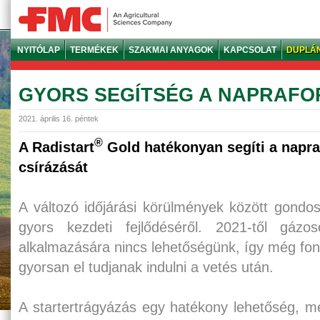
NYITÓLAP
TERMÉKEK
SZAKMAI ANYAGOK
KAPCSOLAT
DUPLÁ
GYORS SEGÍTSÉG A NAPRAFO
2021. április 16. péntek
®
A Radistart
Gold hatékonyan segíti a napra
csírázását
A változó időjárási körülmények között gondo
gyors kezdeti fejlődéséről. 2021-től gázoso
alkalmazására nincs lehetőségünk, így még fo
gyorsan el tudjanak indulni a vetés után.
A startertrágyázás egy hatékony lehetőség, me