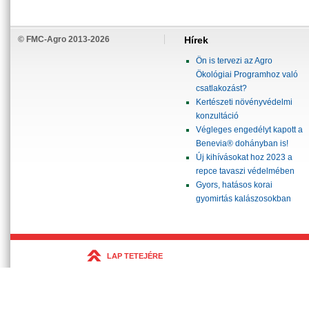
© FMC-Agro 2013-2026
Hírek
Ön is tervezi az Agro
Ökológiai Programhoz való
csatlakozást?
Kertészeti növényvédelmi
konzultáció
Végleges engedélyt kapott a
Benevia® dohányban is!
Új kihívásokat hoz 2023 a
repce tavaszi védelmében
Gyors, hatásos korai
gyomirtás kalászosokban
LAP TETEJÉRE