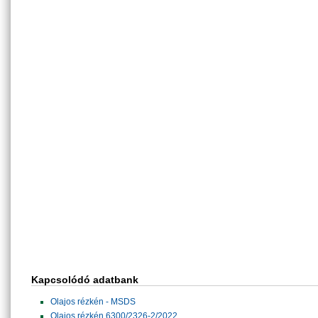
Kapcsolódó adatbank
Olajos rézkén - MSDS
Olajos rézkén 6300/2326-2/2022