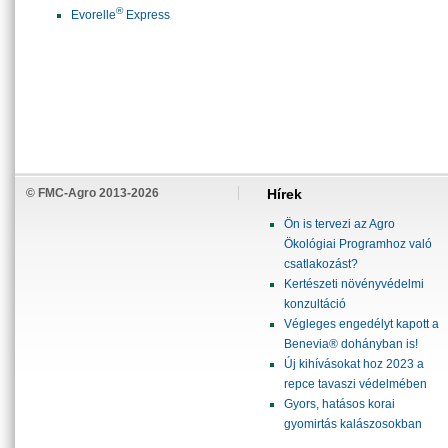
®
Evorelle
Express
© FMC-Agro 2013-2026
Hírek
Ön is tervezi az Agro
Ökológiai Programhoz való
csatlakozást?
Kertészeti növényvédelmi
konzultáció
Végleges engedélyt kapott a
Benevia® dohányban is!
Új kihívásokat hoz 2023 a
repce tavaszi védelmében
Gyors, hatásos korai
gyomirtás kalászosokban