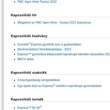
FMC-Agro Hírek Tavasz 2022
Kapcsolódó hír
Megjelent az FMC-Agro Hírek - Tavasz 2021 kiadványa
Kapcsolódó kiadvány
®
Evorelle
Express gyomirtó szer a gyakorlatban
Növényvédelmi Termékkatalógus - 2023
Express™ gyomirtóra kifejlesztett napraforgó-hibridek választéka 20
BBCH skála
Kapcsolódó szakcikk
A mezőgazdaság szolgálatában
®
Egy újabb é(r)v az Express
mellett a napraforgó-gyomirtásban
Kapcsolódó termék
®
Express™ 50 SX