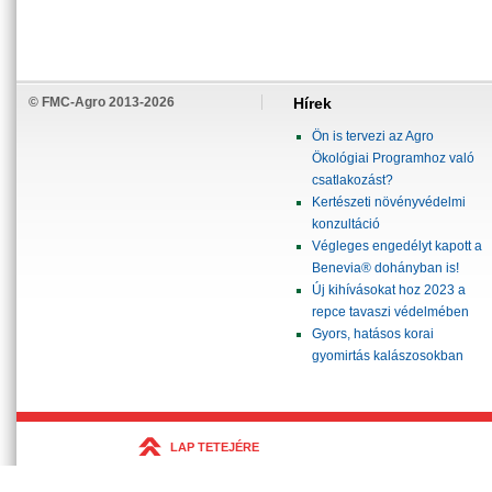
© FMC-Agro 2013-2026
Hírek
Ön is tervezi az Agro
Ökológiai Programhoz való
csatlakozást?
Kertészeti növényvédelmi
konzultáció
Végleges engedélyt kapott a
Benevia® dohányban is!
Új kihívásokat hoz 2023 a
repce tavaszi védelmében
Gyors, hatásos korai
gyomirtás kalászosokban
LAP TETEJÉRE