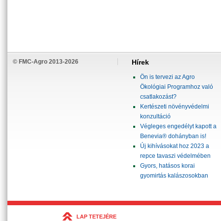
© FMC-Agro 2013-2026
Hírek
Ön is tervezi az Agro
Ökológiai Programhoz való
csatlakozást?
Kertészeti növényvédelmi
konzultáció
Végleges engedélyt kapott a
Benevia® dohányban is!
Új kihívásokat hoz 2023 a
repce tavaszi védelmében
Gyors, hatásos korai
gyomirtás kalászosokban
LAP TETEJÉRE