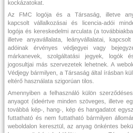
kockázatokat.
Az FMC logója és a Társaság, illetve anyavá
kapcsolt vállalkozásai és licencia-adói mi
logója és kereskedelmi arculata (a továbbiakb
illetve anyavállalata, leányvállalatai, kapcsol
adóinak érvényes védjegyei vagy bejegyz
márkanevek, szolgáltatási jegyek, logók é
jogosultjai más szervezetek lehetnek. A webol
Védjegy bármilyen, a Társaság által írásban kü
eltérő használata szigorúan tilos.
Amennyiben a felhasználó külön szerződéses 
anyagot (ideértve minden szöveges, illetve egy
továbbá kép-, hang-, kép és hangadatot egysz
futtatható és nem futtatható bármilyen állom
weboldalon keresztül, az anyag önkéntes bekü