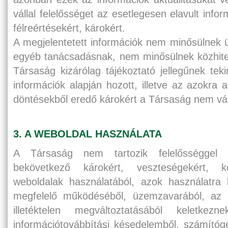
vállal felelősséget az esetlegesen elavult info
félreértésekért, károkért.
A megjelentetett információk nem minősülnek üz
egyéb tanácsadásnak, nem minősülnek közhitel
Társaság kizárólag tájékoztató jellegűnek teki
információk alapján hozott, illetve az azokra 
döntésekből eredő károkért a Társaság nem váll
3. A WEBOLDAL HASZNÁLATA
A Társaság nem tartozik felelősséggel 
bekövetkező károkért, veszteségekért, k
weboldalak használatából, azok használatra 
megfelelő működéséből, üzemzavarából, az a
illetéktelen megváltoztatásából keletkez
információtovábbítási késedelemből, számítóg