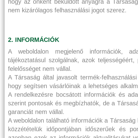
hogy az önként beküldött anyagra a Társaság e
nem kizárólagos felhasználási jogot szerez.
2. INFORMÁCIÓK
A weboldalon megjelenő információk, adat
tájékoztatásul szolgálnak, azok teljességéért
felelősséget nem vállal.
A Társaság által javasolt termék-felhasználási
hogy segítsen vásárlóinak a lehetséges alkal
A rendelkezésre bocsátott információk és ad
szerint pontosak és megbízhatók, de a Társas
garanciát nem vállal.
A weboldalon található információk a Társaság 
közzétételük időpontjában időszerűek és po
azonban ezek az információk aktualitásukat v