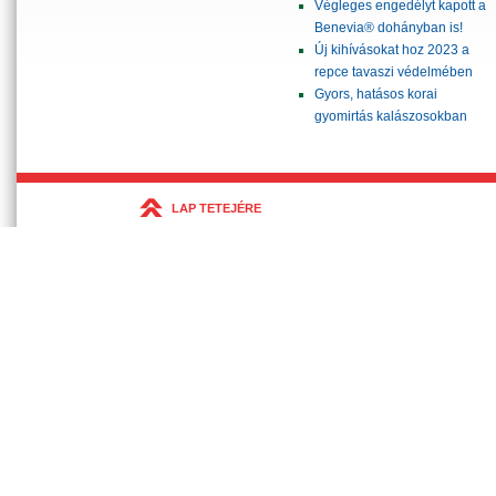
Végleges engedélyt kapott a
Benevia® dohányban is!
Új kihívásokat hoz 2023 a
repce tavaszi védelmében
Gyors, hatásos korai
gyomirtás kalászosokban
LAP TETEJÉRE