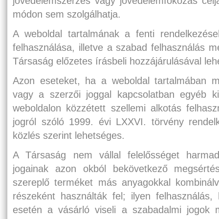
jövedelemszerzés vagy jövedelemfokozás céljá
módon sem szolgálhatja.
A weboldal tartalmának a fenti rendelkezése
felhasználása, illetve a szabad felhasználás m
Társaság előzetes írásbeli hozzájárulásával le
Azon eseteket, ha a weboldal tartalmában má
vagy a szerzői joggal kapcsolatban egyéb kif
weboldalon közzétett szellemi alkotás felhasz
jogról szóló 1999. évi LXXVI. törvény rendelke
közlés szerint lehetséges.
A Társaság nem vállal felelősséget harma
jogainak azon okból bekövetkező megsérté
szereplő terméket más anyagokkal kombinálv
részeként használták fel; ilyen felhasználás
esetén a vásárló viseli a szabadalmi jogok 