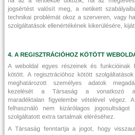
ha az a fentiekbe ütközik, ha az megtévesz
jogsértést valósít meg, a netikett szabályaib
technikai problémát okoz a szerveren, vagy ha 
szolgáltatások ellenértékének kikerülésére, kij
4. A REGISZTRÁCIÓHOZ KÖTÖTT WEBOLD
A weboldal egyes részeinek és funkcióinak h
kötött. A regisztrációhoz kötött szolgáltatáso
meghatározott személyes adatok megadá
kezelését a Társaság a vonatkozó ada
maradéktalan figyelembe vételével végez. A
felhasználó nem kizárólagos jogosultságot
szolgáltatott extra tartalmak eléréséhez.
A Társaság fenntartja a jogot, hogy visszaut