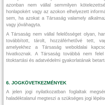
azonban nem vállal semmilyen kötelezetts
honlapokért vagy az azokon elhelyezett inform
sem, ha azokat a Társaság valamely alkalmazo
vagy jóváhagyta.
A Társaság nem vállal felelősséget olyan, harm
továbbított, tárolt, hozzáférhetővé tett, va
amelyekhez a Társaság weboldalai kapcso
hivatkoznak. A Társaság továbbá nem felel
titoktartási és adatvédelmi gyakorlatának betart
6. JOGKÖVETKEZMÉNYEK
A jelen jogi nyilatkozatban foglaltak megs
haladéktalanul megteszi a szükséges jogi lépés