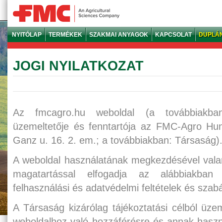
NYITÓLAP
TERMÉKEK
SZAKMAI ANYAGOK
KAPCSOLAT
DUPLÁ
JOGI NYILATKOZAT
Az fmcagro.hu weboldal (a továbbiakban:
üzemeltetője és fenntartója az FMC-Agro Hu
Ganz u. 16. 2. em.; a továbbiakban: Társaság)
A weboldal használatának megkezdésével valam
magatartással elfogadja az alábbiakban 
felhasználási és adatvédelmi feltételek és szab
A Társaság kizárólag tájékoztatási célból üzem
weboldalhoz való hozzáférésre és annak haszná