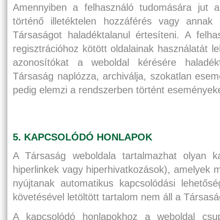
Amennyiben a felhasználó tudomására jut a f
történő illetéktelen hozzáférés vagy annak k
Társaságot haladéktalanul értesíteni. A felh
regisztrációhoz kötött oldalainak használatát l
azonosítókat a weboldal kérésére haladékt
Társaság naplózza, archiválja, szokatlan ese
pedig elemzi a rendszerben történt eseményeke
5. KAPCSOLÓDÓ HONLAPOK
A Társaság weboldala tartalmazhat olyan ka
hiperlinkek vagy hiperhivatkozások), amelyek 
nyújtanak automatikus kapcsolódási lehetősé
követésével letöltött tartalom nem áll a Társasá
A kapcsolódó honlapokhoz a weboldal csup