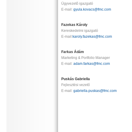
Ügyvezetõ igazgató
E-mail:
gyula.kovacs@fmc.com
Fazekas Károly
Kereskedelmi igazgató
E-mail:
karoly.fazekas@fmc.com
Farkas Ádám
Marketing & Portfolio Manager
E-mail:
adam.farkas@fmc.com
Puskás Gabriella
Fejlesztési vezető
E-mail:
gabriella.puskas@fmc.com