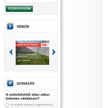
FELIRATKOZOM
VIDEÓK
SZAVAZÁS
A vetésfehérítő ellen mikor
érdemes védekezni?
Az imágók tömeges megjelenésekor