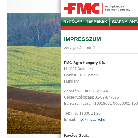
NYITÓLAP
TERMÉKEK
SZAKMAI AN
IMPRESSZUM
2017. január 2. hétfő
FMC-Agro Hungary Kft.
H-1027 Budapest
Ganz u. 16. 2. emelet
Hungary
Adószám: 13871732-2-44
Cégjegyzékszám: 01-09-877596
Bankszámlaszám:10918001-00000001-15
Tel: (+36 1) 336 21 20
E-mail:
info@fmcagro.hu
Kovács Gyula