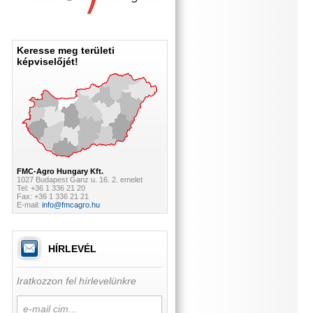
Keresse meg területi
képviselőjét!
FMC-Agro Hungary Kft.
1027 Budapest Ganz u. 16. 2. emelet
Tel: +36 1 336 21 20
Fax: +36 1 336 21 21
E-mail:
info@fmcagro.hu
HÍRLEVÉL
Iratkozzon fel hírlevelünkre