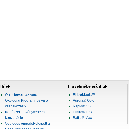
Hírek
Figyelmébe ajánljuk
Ön is tervezi az Agro
RhizoMagic™
Ökológiai Programhoz való
Aurora® Gold
csatlakozást?
Rapid® CS
Kertészeti növényvédelmi
Diniro® Flex
konzultáció
Battle® Max
Végleges engedélyt kapott a