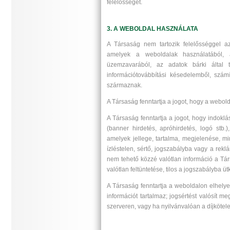
felelősséget.
3. A WEBOLDAL HASZNÁLATA
A Társaság nem tartozik felelősséggel az
amelyek a weboldalak használatából, 
üzemzavarából, az adatok bárki által tö
információtovábbítási késedelemből, szám
származnak.
A Társaság fenntartja a jogot, hogy a webo
A Társaság fenntartja a jogot, hogy indoklá
(banner hirdetés, apróhirdetés, logó stb.)
amelyek jellege, tartalma, megjelenése, m
ízléstelen, sértő, jogszabályba vagy a rek
nem tehető közzé valótlan információ a Tár
valótlan feltüntetése, tilos a jogszabályba ü
A Társaság fenntartja a weboldalon elhelyez
információt tartalmaz; jogsértést valósít me
szerveren, vagy ha nyilvánvalóan a díjkötele