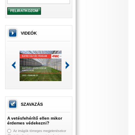
FELIRATKOZOM
VIDEÓK
SZAVAZÁS
A vetésfehérítő ellen mikor
érdemes védekezni?
Az imágók tömeges megjelenésekor