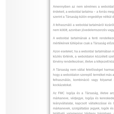
Amennyiben az nem sérelmes a weboldal r
érdekeit, a weboldal tartalma – a forrás meg
szerint a Társaság külön engedélye nélkül 
A felhasználó a weboldal tartalmáról kizár
nem kötött, azonban jövedelemszerzés vagy 
A weboldal tartalmának a fenti rendelkezé
mértékének túllépése csak a Társaság előzet
Azon eseteket, ha a weboldal tartalmában má
közlés történik, a weboldalon közzétett sze
törvény rendelkezései, illetve a kifejezett kö
A Társaság nem vállal felelősséget harma
hogy a weboldalon szereplő terméket más an
felhasználás, kombináció vagy folyamat
kockázatokat.
Az FMC logója és a Társaság, illetve anya
márkaneve, védjegye, logója és kereskedel
leányvállalatai, kapcsolt vállalkozásai é
márkanevek, szolgáltatási jegyek, logók és
található valamennyi Védjegy bármilyen, 