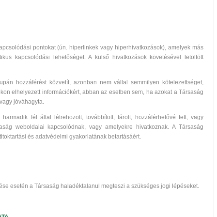
apcsolódási pontokat (ún. hiperlinkek vagy hiperhivatkozások), amelyek más
kus kapcsolódási lehetőséget. A külső hivatkozások követésével letöltött
án hozzáférést közvetít, azonban nem vállal semmilyen kötelezettséget,
kon elhelyezett információkért, abban az esetben sem, ha azokat a Társaság
 vagy jóváhagyta.
armadik fél által létrehozott, továbbított, tárolt, hozzáférhetővé tett, vagy
rsaság weboldalai kapcsolódnak, vagy amelyekre hivatkoznak. A Társaság
itoktartási és adatvédelmi gyakorlatának betartásáért.
rtése esetén a Társaság haladéktalanul megteszi a szükséges jogi lépéseket.
ATA