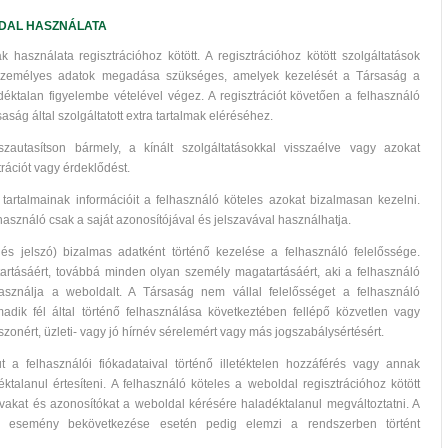
LDAL HASZNÁLATA
használata regisztrációhoz kötött. A regisztrációhoz kötött szolgáltatások
 személyes adatok megadása szükséges, amelyek kezelését a Társaság a
ktalan figyelembe vételével végez. A regisztrációt követően a felhasználó
ság által szolgáltatott extra tartalmak eléréséhez.
zautasítson bármely, a kínált szolgáltatásokkal visszaélve vagy azokat
rációt vagy érdeklődést.
t tartalmainak információit a felhasználó köteles azokat bizalmasan kezelni.
használó csak a saját azonosítójával és jelszavával használhatja.
 és jelszó) bizalmas adatként történő kezelése a felhasználó felelőssége.
tartásáért, továbbá minden olyan személy magatartásáért, aki a felhasználó
asználja a weboldalt. A Társaság nem vállal felelősséget a felhasználó
rmadik fél által történő felhasználása következtében fellépő közvetlen vagy
szonért, üzleti- vagy jó hírnév sérelemért vagy más jogszabálysértésért.
a felhasználói fiókadataival történő illetéktelen hozzáférés vagy annak
éktalanul értesíteni. A felhasználó köteles a weboldal regisztrációhoz kötött
avakat és azonosítókat a weboldal kérésére haladéktalanul megváltoztatni. A
lan esemény bekövetkezése esetén pedig elemzi a rendszerben történt