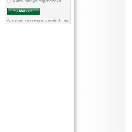
A lárvák tömeges megjelenésekor
SZAVAZOK
Az eredmény a szavazás után jelenik meg.