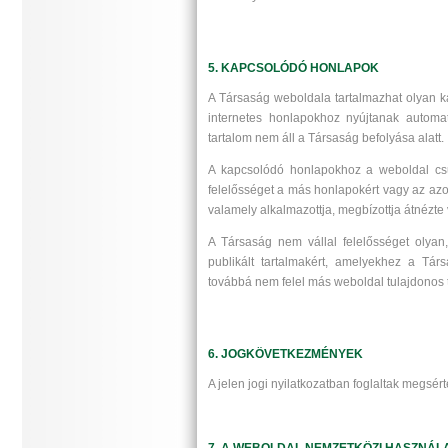
5. KAPCSOLÓDÓ HONLAPOK
A Társaság weboldala tartalmazhat olyan k
internetes honlapokhoz nyújtanak automati
tartalom nem áll a Társaság befolyása alatt.
A kapcsolódó honlapokhoz a weboldal csup
felelősséget a más honlapokért vagy az azo
valamely alkalmazottja, megbízottja átnézte
A Társaság nem vállal felelősséget olyan, h
publikált tartalmakért, amelyekhez a Tá
továbbá nem felel más weboldal tulajdonos t
6. JOGKÖVETKEZMÉNYEK
A jelen jogi nyilatkozatban foglaltak megsé
7. A WEBOLDAL NEMZETKÖZI HASZNÁL