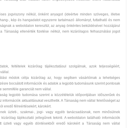
es jogviszony nélkül, önként anyagot (ideértve minden szöveges, illetve
, hang-, kép és hangadatot egyszerre tartalmazó állományt, futtatható és nem
saságnak a weboldalon keresztül, az anyag önkéntes beküldésével hozzájárul
 Társaság ellenérték fizetése nélkül, nem kizárólagos felhasználási jogot
ok, feltételek kizárólag tájékoztatásul szolgálnak, azok teljességéért,
állal.
nálási módok célja kizárólag az, hogy segítsen vásárlóinak a lehetséges
zésre bocsátott információk és adatok a legjobb tudomásunk szerint pontosak
 semmiféle garanciát nem vállal.
saság legjobb tudomása szerint a közzétételük időpontjában időszerűek és
információk aktualitásukat veszthetik. A Társaság nem vállal felelősséget az
l eredő félreértésekért, károkért.
lnek üzleti-, szakmai-, jogi- vagy egyéb tanácsadásnak, nem minősülnek
 kizárólag tájékoztató jellegűnek tekinti. A weboldalon található információk
ott üzleti vagy egyéb döntésekből eredő károkért a Társaság nem vállal