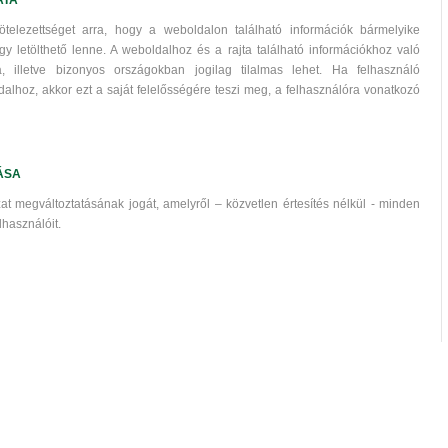
telezettséget arra, hogy a weboldalon található információk bármelyike
y letölthető lenne. A weboldalhoz és a rajta található információkhoz való
 illetve bizonyos országokban jogilag tilalmas lehet. Ha felhasználó
alhoz, akkor ezt a saját felelősségére teszi meg, a felhasználóra vonatkozó
ÁSA
zat megváltoztatásának jogát, amelyről – közvetlen értesítés nélkül - minden
lhasználóit.