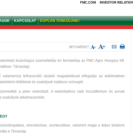
FMC.COM
INVESTOR RELATIO
YAGOK
KAPCSOLAT
DUPLÁN TANKOLUNK!
BETÜMÉRET:
eboldal) kizárólagos üzemeltetője és fenntartója az FMC-Agro Hungary Kft.
biakban: Társaság).
valamennyi felhasználó ráutaló magatartással elfogadja az alábbiakban
atvédelmi feltételek és szabályok hatályos szövegét.
l üzemelteti a jelen weboldalt. A weboldalhoz való hozzáférésre és annak
 és szabályok alkalmazandók.
JEGY
sszeválogatása, elrendezése, szerkesztése, valamint maga a teljes tartalom
ultja a Társaság.