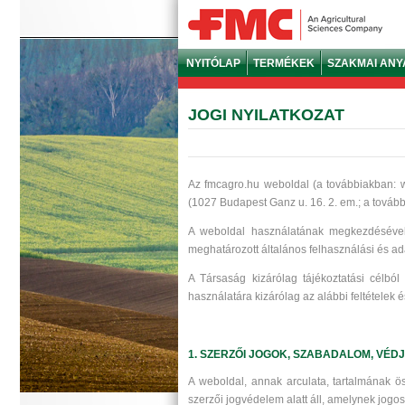
NYITÓLAP
TERMÉKEK
SZAKMAI AN
JOGI NYILATKOZAT
Az fmcagro.hu weboldal (a továbbiakban: w
(1027 Budapest Ganz u. 16. 2. em.; a továb
A weboldal használatának megkezdésével 
meghatározott általános felhasználási és ad
A Társaság kizárólag tájékoztatási célbó
használatára kizárólag az alábbi feltételek
1. SZERZŐI JOGOK, SZABADALOM, VÉD
A weboldal, annak arculata, tartalmának ö
szerzői jogvédelem alatt áll, amelynek jogos