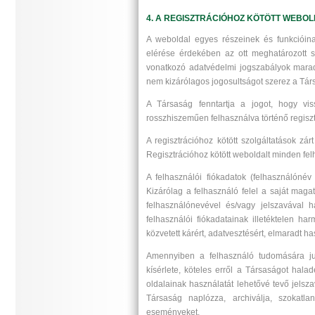
4. A REGISZTRÁCIÓHOZ KÖTÖTT WEBO
A weboldal egyes részeinek és funkcióinak 
elérése érdekében az ott meghatározott
vonatkozó adatvédelmi jogszabályok maradé
nem kizárólagos jogosultságot szerez a Társa
A Társaság fenntartja a jogot, hogy viss
rosszhiszeműen felhasználva történő regiszt
A regisztrációhoz kötött szolgáltatások zár
Regisztrációhoz kötött weboldalt minden fel
A felhasználói fiókadatok (felhasználónév
Kizárólag a felhasználó felel a saját maga
felhasználónevével és/vagy jelszavával h
felhasználói fiókadatainak illetéktelen ha
közvetett kárért, adatvesztésért, elmaradt ha
Amennyiben a felhasználó tudomására jut 
kísérlete, köteles erről a Társaságot halad
oldalainak használatát lehetővé tevő jelsz
Társaság naplózza, archiválja, szokat
eseményeket.