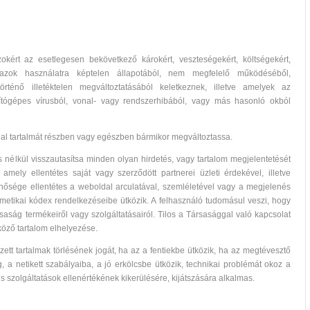
okért az esetlegesen bekövetkező károkért, veszteségekért, költségekért,
azok használatra képtelen állapotából, nem megfelelő működéséből,
rténő illetéktelen megváltoztatásából keletkeznek, illetve amelyek az
ítógépes vírusból, vonal- vagy rendszerhibából, vagy más hasonló okból
ldal tartalmát részben vagy egészben bármikor megváltoztassa.
s nélkül visszautasítsa minden olyan hirdetés, vagy tartalom megjelentetését
, amely ellentétes saját vagy szerződött partnerei üzleti érdekével, illetve
inősége ellentétes a weboldal arculatával, szemléletével vagy a megjelenés
lámetikai kódex rendelkezéseibe ütközik. A felhasználó tudomásul veszi, hogy
saság termékeiről vagy szolgáltatásairól. Tilos a Társasággal való kapcsolat
tköző tartalom elhelyezése.
ett tartalmak törlésének jogát, ha az a fentiekbe ütközik, ha az megtévesztő
g, a netikett szabályaiba, a jó erkölcsbe ütközik, technikai problémát okoz a
s szolgáltatások ellenértékének kikerülésére, kijátszására alkalmas.