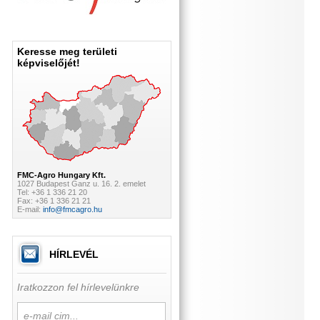
Keresse meg területi
képviselőjét!
FMC-Agro Hungary Kft.
1027 Budapest Ganz u. 16. 2. emelet
Tel: +36 1 336 21 20
Fax: +36 1 336 21 21
E-mail:
info@fmcagro.hu
HÍRLEVÉL
Iratkozzon fel hírlevelünkre