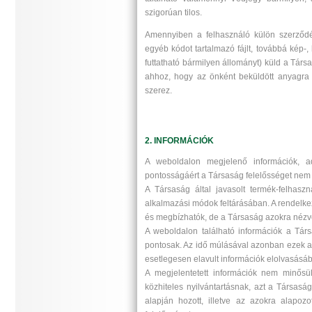
szigorúan tilos.
Amennyiben a felhasználó külön szerződés
egyéb kódot tartalmazó fájlt, továbbá kép-
futtatható bármilyen állományt) küld a Tár
ahhoz, hogy az önként beküldött anyagra a
szerez.
2. INFORMÁCIÓK
A weboldalon megjelenő információk, adat
pontosságáért a Társaság felelősséget nem v
A Társaság által javasolt termék-felhasz
alkalmazási módok feltárásában. A rendelke
és megbízhatók, de a Társaság azokra nézve
A weboldalon található információk a Tár
pontosak. Az idő múlásával azonban ezek az 
esetlegesen elavult információk elolvasásábó
A megjelentetett információk nem minősü
közhiteles nyilvántartásnak, azt a Társaság
alapján hozott, illetve az azokra alapoz