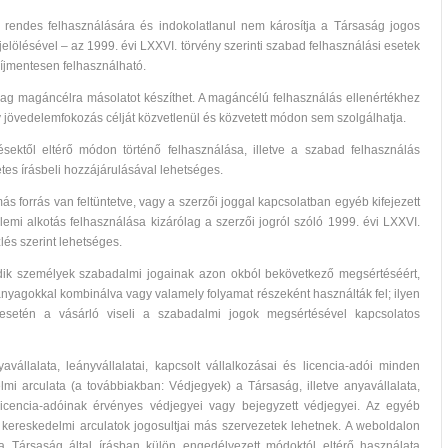
endes felhasználására és indokolatlanul nem károsítja a Társaság jogos
jelölésével – az 1999. évi LXXVI. törvény szerinti szabad felhasználási esetek
díjmentesen felhasználható.
ólag magáncélra másolatot készíthet. A magáncélú felhasználás ellenértékhez
jövedelemfokozás célját közvetlenül és közvetett módon sem szolgálhatja.
sektől eltérő módon történő felhasználása, illetve a szabad felhasználás
es írásbeli hozzájárulásával lehetséges.
s forrás van feltüntetve, vagy a szerzői joggal kapcsolatban egyéb kifejezett
llemi alkotás felhasználása kizárólag a szerzői jogról szóló 1999. évi LXXVI.
zlés szerint lehetséges.
dik személyek szabadalmi jogainak azon okból bekövetkező megsértéséért,
yagokkal kombinálva vagy valamely folyamat részeként használták fel; ilyen
 esetén a vásárló viseli a szabadalmi jogok megsértésével kapcsolatos
vállalata, leányvállalatai, kapcsolt vállalkozásai és licencia-adói minden
mi arculata (a továbbiakban: Védjegyek) a Társaság, illetve anyavállalata,
s licencia-adóinak érvényes védjegyei vagy bejegyzett védjegyei. Az egyéb
 kereskedelmi arculatok jogosultjai más szervezetek lehetnek. A weboldalon
a Társaság által írásban külön engedélyezett módoktól eltérő használata