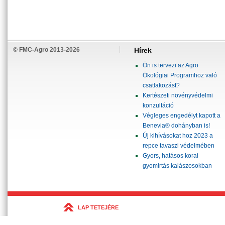
© FMC-Agro 2013-2026
Hírek
Ön is tervezi az Agro
Ökológiai Programhoz való
csatlakozást?
Kertészeti növényvédelmi
konzultáció
Végleges engedélyt kapott a
Benevia® dohányban is!
Új kihívásokat hoz 2023 a
repce tavaszi védelmében
Gyors, hatásos korai
gyomirtás kalászosokban
LAP TETEJÉRE