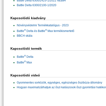
Battle Delta 6300/2425-1/2022 NÉBIH
Battle Delta 6300/2100-1/2020
Kapcsolódó kiadvány
Növényvédelmi Termékkatalógus - 2023
®
®
Battle
Delta és Battle
Max termékismertető
BBCH skála
Kapcsolódó termék
®
Battle
Delta
®
Battle
Max
Kapcsolódó videó
Gyommentes sorközök, egységes, egészséges őszibúza-állomány
Hogyan maximalizálhatjuk az őszi kalászosok őszi gyomirtási haték