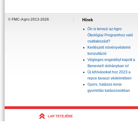
© FMC-Agro 2013-2026
Hírek
Ön is tervezi az Agro
Ökológiai Programhoz való
csatlakozást?
Kertészeti növényvédelmi
konzultáció
Végleges engedélyt kapott a
Benevia® dohányban is!
Új kihívásokat hoz 2023 a
repce tavaszi védelmében
Gyors, hatásos korai
gyomirtás kalászosokban
LAP TETEJÉRE