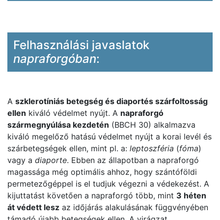
Felhasználási javaslatok
napraforgóban
:
A
szklerotíniás betegség és diaportés szárfoltosság
ellen
kiváló védelmet nyújt. A
napraforgó
szármegnyúlása kezdetén
(BBCH 30) alkalmazva
kiváló megelőző hatású védelmet nyújt a korai levél és
szárbetegségek ellen, mint pl. a:
leptoszféria
(
fóma
)
vagy a
diaporte
. Ebben az állapotban a napraforgó
magassága még optimális ahhoz, hogy szántóföldi
permetezőgéppel is el tudjuk végezni a védekezést. A
kijuttatást követően a napraforgó több, mint
3 héten
át védett lesz
az időjárás alakulásának függvényében
támadó újabb betegségek ellen. A virágzat