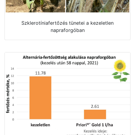
Szklerotíniafertőzés tünetei a kezeletlen
napraforgóban