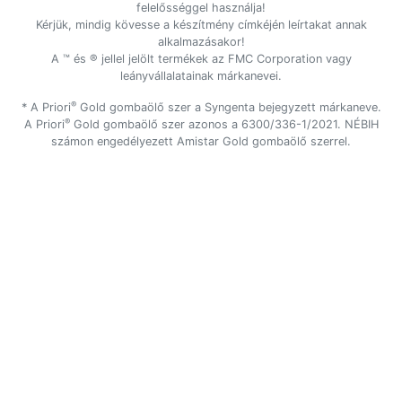
felelősséggel használja!
Kérjük, mindig kövesse a készítmény címkéjén leírtakat annak
alkalmazásakor!
A ™ és ® jellel jelölt termékek az FMC Corporation vagy
leányvállalatainak márkanevei.
®
* A Priori
Gold gombaölő szer a Syngenta bejegyzett márkaneve.
®
A Priori
Gold gombaölő szer azonos a 6300/336-1/2021. NÉBIH
számon engedélyezett Amistar Gold gombaölő szerrel.