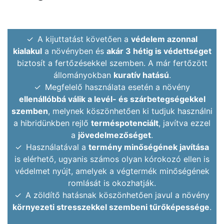
A kijuttatást követően a
védelem azonnal
kialakul
a növényben és
akár 3 hétig is védettséget
biztosít a fertőzésekkel szemben. A már fertőzött
állományokban
kuratív hatású
.
Megfelelő használata esetén a növény
ellenállóbbá válik a levél- és szárbetegségekkel
szemben
, melynek köszönhetően ki tudjuk használni
a hibridünkben rejlő
terméspotenciált
, javítva ezzel
a
jövedelmezőséget
.
Használatával a
termény minőségének javítása
is elérhető, ugyanis számos olyan kórokozó ellen is
védelmet nyújt, amelyek a végtermék minőségének
romlását is okozhatják.
A zöldítő hatásnak köszönhetően javul a növény
környezeti stresszekkel szembeni tűrőképessége
.