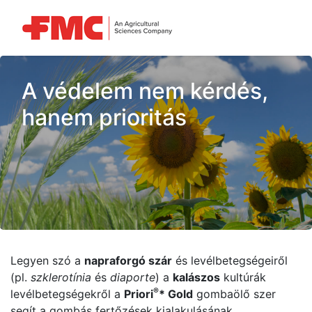
A védelem nem kérdés,
hanem prioritás
Legyen szó a
napraforgó szár
és levélbetegségeiről
(pl.
szklerotínia
és
diaporte
) a
kalászos
kultúrák
®
levélbetegségekről a
Priori
* Gold
gombaölő szer
segít a gombás fertőzések kialakulásának