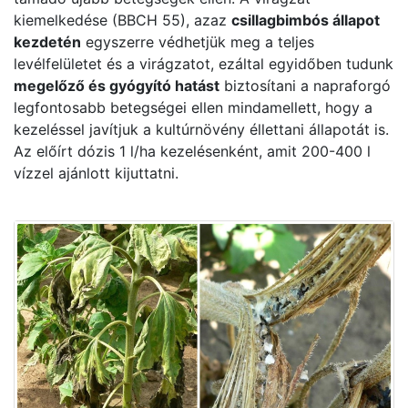
kiemelkedése (BBCH 55), azaz
csillagbimbós állapot
kezdetén
egyszerre védhetjük meg a teljes
levélfelületet és a virágzatot, ezáltal egyidőben tudunk
megelőző és gyógyító hatást
biztosítani a napraforgó
legfontosabb betegségei ellen mindamellett, hogy a
kezeléssel javítjuk a kultúrnövény éllettani állapotát is.
Az előírt dózis 1 l/ha kezelésenként, amit 200-400 l
vízzel ajánlott kijuttatni.