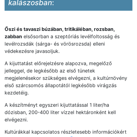
kalászosban
:
Őszi és tavaszi búzában, tritikáléban, rozsban,
zabban
elsősorban a szeptóriás levélfoltosság és
levélrozsdák (sárga- és vörösrozsda) elleni
védekezésre javasoljuk.
A kijuttatást előrejelzésre alapozva, megelőző
jelleggel, de legkésőbb az első tünetek
megjelenésekor szükséges elvégezni, a kultúrnövény
első szárcsomós állapotától legkésőbb virágzás
kezdetéig.
A készítményt egyszeri kijuttatással 1 liter/ha
dózisban, 200-400 liter vízzel hektáronként kell
elvégezni.
Kultúrákkal kapcsolatos részletesebb információkért