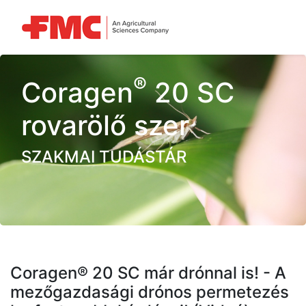
®
Coragen
20 SC
rovarölő szer
SZAKMAI TUDÁSTÁR
Coragen® 20 SC már drónnal is! - A
mezőgazdasági drónos permetezés