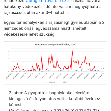
rendelkező
Coragen
rovarölő szer
használatával a
hatékony védekezési időintervallum megnyújtható a
rajzáscsúcs után akár 3-4 héttel is.
Egyes termőhelyeken a rajzásmegfigyelés alapján a 2.
nemzedék óriási egyedszáma miatt ismételt
védekezésre lehet szükség.
2. ábra: A gyapottok-bagolylepke jelenléte
kimagasló és folyamatos volt a korábbi évekhez
képest
(Arc™ farm intelligence, 2024.06.01-2024.08.31.)