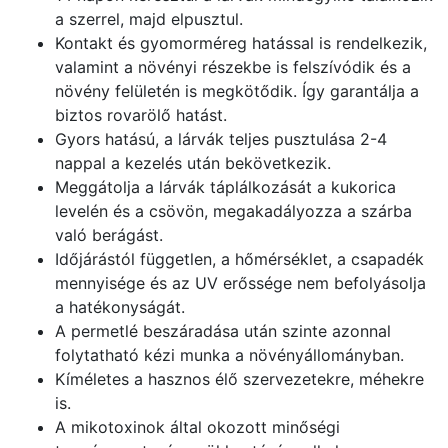
a szerrel, majd elpusztul.
Kontakt és gyomorméreg hatással is rendelkezik,
valamint a növényi részekbe is felszívódik és a
növény felületén is megkötődik. Így garantálja a
biztos rovarölő hatást.
Gyors hatású, a lárvák teljes pusztulása 2-4
nappal a kezelés után bekövetkezik.
Meggátolja a lárvák táplálkozását a kukorica
levelén és a csövön, megakadályozza a szárba
való berágást.
Időjárástól független, a hőmérséklet, a csapadék
mennyisége és az UV erőssége nem befolyásolja
a hatékonyságát.
A permetlé beszáradása után szinte azonnal
folytatható kézi munka a növényállományban.
Kíméletes a hasznos élő szervezetekre, méhekre
is.
A mikotoxinok által okozott minőségi