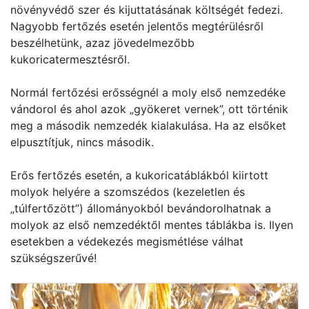
növényvédő szer és kijuttatásának költségét fedezi.
Nagyobb fertőzés esetén jelentős megtérülésről
beszélhetünk, azaz jövedelmezőbb
kukoricatermesztésről.
Normál fertőzési erősségnél a moly első nemzedéke
vándorol és ahol azok „gyökeret vernek”, ott történik
meg a második nemzedék kialakulása. Ha az elsőket
elpusztítjuk, nincs második.
Erős fertőzés esetén, a kukoricatáblákból kiirtott
molyok helyére a szomszédos (kezeletlen és
„túlfertőzött”) állományokból bevándorolhatnak a
molyok az első nemzedéktől mentes táblákba is. Ilyen
esetekben a védekezés megismétlése válhat
szükségszerűvé!