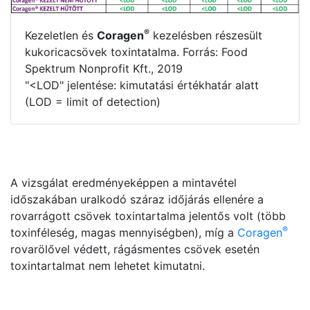
®
Kezeletlen és
Coragen
kezelésben részesült
kukoricacsövek toxintatalma. Forrás: Food
Spektrum Nonprofit Kft., 2019
"<LOD" jelentése: kimutatási értékhatár alatt
(LOD = limit of detection)
A vizsgálat eredményeképpen a mintavétel
időszakában uralkodó száraz időjárás ellenére a
rovarrágott csövek toxintartalma jelentős volt (több
®
toxinféleség, magas mennyiségben), míg a
Coragen
rovarölővel védett, rágásmentes csövek esetén
toxintartalmat nem lehetet kimutatni.