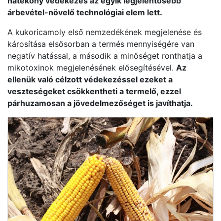
hatékony védekezés az egyik legjelentősebb
árbevétel-növelő technológiai elem lett.
A kukoricamoly első nemzedékének megjelenése és
károsítása elsősorban a termés mennyiségére van
negatív hatással, a második a minőséget ronthatja a
mikotoxinok megjelenésének elősegítésével.
Az
ellenük való célzott védekezéssel ezeket a
veszteségeket csökkentheti a termelő, ezzel
párhuzamosan a jövedelmezőséget is javíthatja.