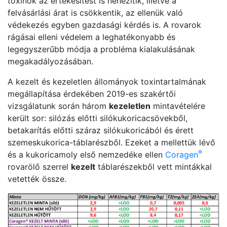
toxinok az értékesítést is nehezítik, illetve a
felvásárlási árat is csökkentik, az ellenük való
védekezés egyben gazdasági kérdés is. A rovarok
rágásai elleni védelem a leghatékonyabb és
legegyszerűbb módja a probléma kialakulásának
megakadályozásában.
A kezelt és kezeletlen állományok toxintartalmának
megállapítása érdekében 2019-es szakértői
vizsgálatunk során három
kezeletlen
mintavételére
került sor: silózás előtti silókukoricacsövekből,
betakarítás előtti száraz silókukoricából és érett
szemeskukorica-táblarészből. Ezeket a mellettük lévő
®
és a kukoricamoly első nemzedéke ellen
Coragen
rovarölő szerrel
kezelt
táblarészekből vett mintákkal
vetették össze.